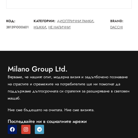
КОД:
КАТЕГОРИИ:
ДИОПТРИЧНИ РАМКИ
,
BRAND:
381391000601
МЪЖКИ
,
НЕ НАЛИЧНИ
DACCHI
Milano Group Ltd.
Вярваме, че нашият опит, модерна визия и задълбочено познаване
на страстите и стремежите на потребителите ще ни помогнат да
поддържаме дългосрочната си стратегия за разширяване в световен
мащаб.
Ние сме бъдещето на очилата. Ние сме визията.
Последвайте ни в социалните мрежи