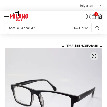
0
ВСИЧКИ
← ПРЕДИШЕН
СЛЕДВАЩ →